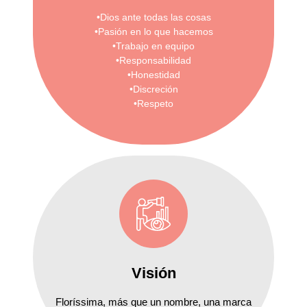
•Dios ante todas las cosas
•Pasión en lo que hacemos
•Trabajo en equipo
•Responsabilidad
•Honestidad
•Discreción
•Respeto
Visión
Floríssima, más que un nombre, una marca